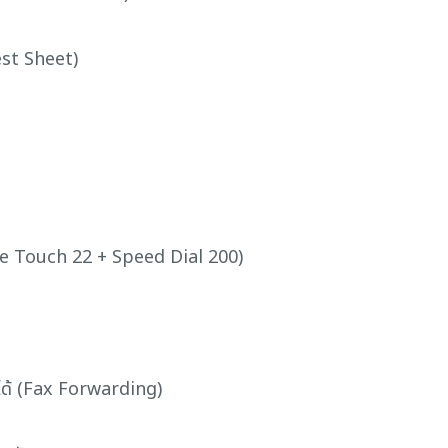
est Sheet)
ne Touch 22 + Speed Dial 200)
ได้ (Fax Forwarding)