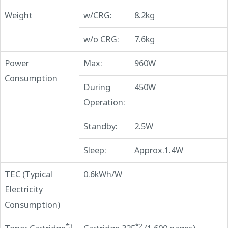
Weight
w/CRG:
8.2kg
w/o CRG:
7.6kg
Power
Max:
960W
Consumption
During
450W
Operation:
Standby:
2.5W
Sleep:
Approx.1.4W
TEC (Typical
0.6kWh/W
Electricity
Consumption)
*3
*2