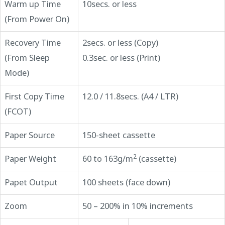
Warm up Time
10secs. or less
(From Power On)
Recovery Time
2secs. or less (Copy)
(From Sleep
0.3sec. or less (Print)
Mode)
First Copy Time
12.0 / 11.8secs. (A4 / LTR)
(FCOT)
Paper Source
150-sheet cassette
2
Paper Weight
60 to 163g/m
(cassette)
Papet Output
100 sheets (face down)
Zoom
50 – 200% in 10% increments