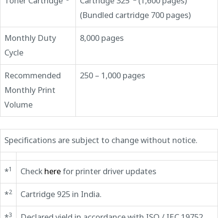
Toner Cartridge
Cartridge 325
(1,600 pages)
(Bundled cartridge 700 pages)
Monthly Duty
8,000 pages
Cycle
Recommended
250 – 1,000 pages
Monthly Print
Volume
Specifications are subject to change without notice.
1
*
Check
here
for printer driver updates
2
*
Cartridge 925 in India.
3
*
Declared yield in accordance with ISO / IEC 19752.